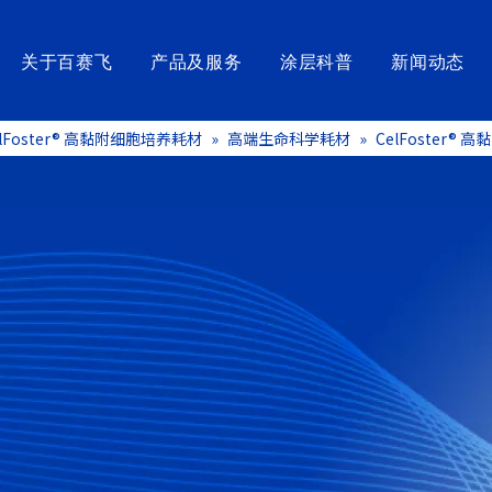
关于百赛飞
产品及服务
涂层科普
新闻动态
elFoster® 高黏附细胞培养耗材
»
高端生命科学耗材
»
CelFoster®
涂覆装备及检验仪器
医械组件
高端生命科
涂覆设备
SurfLiner®浸涂型PTFE内衬管
CelFloat
涂覆产线
泥鳅导丝
LiquiFre
检测仪器
混合/斑马导丝
CelFoste
化装备非标定制
金属导丝
CoatWell