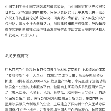
中国专利奖是中国专利领域的最高荣誉，由中国国家知识产权局和
世界知识产权组织共同主办，旨在认真落实习近平总书记关于知识
产权工作的重要论述和党中央、国务院决策部署，深入实施知识产
权战略，激发全社会创新活力，加快建设知识产权强国，鼓励和表
彰在实施创新和推动经济社会发展等方面作出突出贡献的专利权人
和发明人（设计人）。
# 关于百赛飞
江苏百赛飞生物科技有限公司是生物材料表面改性技术领域的国家
“专精特新”小巨人企业，自2017年成立以来，历经多轮融资及
扩建，现拥有近25,000平米研发及生产场地，率先创建了涵盖功能
涂层全产业链的技术服务平台，包括自主研发的多系列医用涂层产
品（亲水润滑、抗凝血、抗菌、抗结晶、释药等七大品类）、自动
化涂覆装备/产线、医疗器械AI外观检测及分析仪器，是国内拥有
医用涂层相关专利最多的企业，主导建立了国内首个介入医械涂层
牢固度相关行业标准，并有多项填补国内空白的抗凝血、抗菌等医