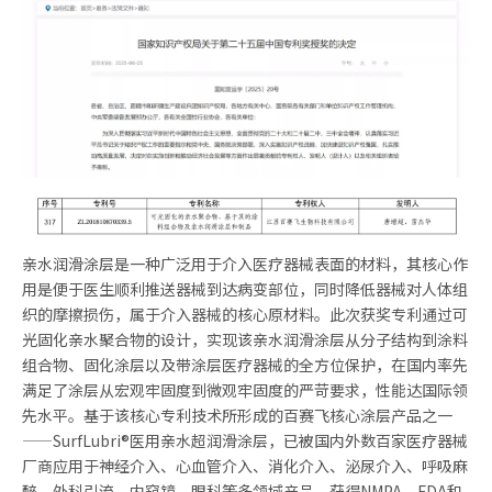
亲水润滑涂层是一种广泛用于介入医疗器械表面的材料，其核心作
用是便于医生顺利推送器械到达病变部位，同时降低器械对人体组
织的摩擦损伤，属于介入器械的核心原材料。此次获奖专利通过可
光固化亲水聚合物的设计，实现该亲水润滑涂层从分子结构到涂料
组合物、固化涂层以及带涂层医疗器械的全方位保护，在国内率先
满足了涂层从宏观牢固度到微观牢固度的严苛要求，性能达国际领
先水平。基于该核心专利技术所形成的百赛飞核心涂层产品之一
——SurfLubri®医用亲水超润滑涂层，已被国内外数百家医疗器械
厂商应用于神经介入、心血管介入、消化介入、泌尿介入、呼吸麻
醉、外科引流、内窥镜、眼科等多领域产品，获得NMPA、FDA和