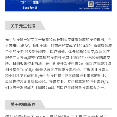
关于元生创投
元生创投是一家专注于早期和成长期医疗健康领域的投资机构，立
足苏州bioBAY，辐射全球。目前已经完成了140余家生命健康领域
企业的投资,涉及新药创制、医疗器械、体外诊断和医疗,以及医疗
服务四大方向,取得了丰厚的投资回报,其中15家企业已经登陆港交
所、科创板等资本市场。元生创投多次被评选为中国医疗健康领域
创投基金Top10,中国最活跃医疗健康投资机构。汇聚职业投资人
和全球科学顾问团队,元生创投拥有生物医药等行业丰富的创业、
风险投资及企业运营经验。凭借专业、专注和丰富的行业资源,我
们立志于发展成为中国最为成功的医疗医药风险投资基金之一。
关于领航新界