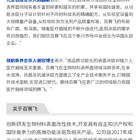
表界面领域有着丰富的探索和踏实的积累，并享有国际盛誉。从功
能涂层分子设计到针对不同材料体系的精确配方，从实验室设备到
大规模量产装备,从检验检测方法到产品质量标准，百赛飞的布局
有广度、有深度。随着医疗器械的不断升级迭代,医用涂层的需求
将日趋强烈，我们相信百赛飞在这个新兴市场中会成长为中国头部
企业。"
领航新界合伙人谢欣博士
表示: "高品质功能化的表面涂层对植介入
医疗器械至关重要。百赛飞在生物材料表界面领域深耕多年,在亲
水润滑、抗菌及抗凝涂层方面建立了全产业技术服务平台,打破国
外技术垄断,实现进口替代。期待百赛飞在更广泛的领域助力我国
医疗器械领域的腾飞。”
关于百赛飞
创新研发生物材料表面改性技术,开发具有自主知识产权和
国际竟争力的高端功能涂层及相关产品。公司自2017年成