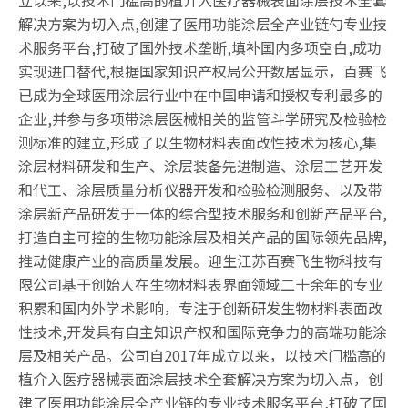
立以来,以技术门槛高的植介入医疗器械表面涂层技术全套
解决方案为切入点,创建了医用功能涂层全产业链勺专业技
术服务平台,打破了国外技术垄断,填补国内多项空白,成功
实现进口替代,根据国家知识产权局公开数居显示，百赛飞
已成为全球医用涂层行业中在中国申请和授权专利最多的
企业,并参与多项带涂层医械相关的监管斗学研究及检验检
测标准的建立,形成了以生物材料表面改性技术为核心,集
涂层材料研发和生产、涂层装备先进制造、涂层工艺开发
和代工、涂层质量分析仪器开发和检验检测服务、以及带
涂层新产品研发于一体的综合型技术服务和创新产品平台,
打造自主可控的生物功能涂层及相关产品的国际领先品牌,
推动健康产业的高质量发展。迎生江苏百赛飞生物科技有
限公司基于创始人在生物材料表界面领域二十余年的专业
积累和国内外学术影响，专注于创新研发生物材料表面改
性技术,开发具有自主知识产权和国际竞争力的高端功能涂
层及相关产品。公司自2017年成立以来，以技术门槛高的
植介入医疗器械表面涂层技术全套解决方案为切入点，创
建了医用功能涂层全产业链的专业技术服务平台,打破了国