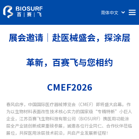
简体中文
English
首页
展会邀请｜赴医械盛会，探涂层
关于百赛飞
产品及服务
革新，百赛飞与您相约
涂层科普
新闻动态
CMEF2026
联系我们
春风启序，中国国际医疗器械博览会（CMEF）即将盛大启幕。作
为以生物材料表面改性技术核心实力的国家级“专精特新”小巨人
企业，江苏百赛飞生物科技有限公司（BIOSURF）携医用功能涂
层全产业链创新成果重磅参展，诚邀各位行业同仁、合作伙伴莅临
展位，共探医用涂层技术前沿，共启产业发展新征程！