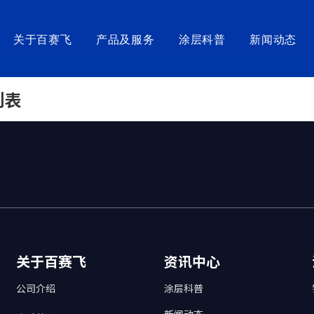
关于百赛飞
产品及服务
涂层科普
新闻动态
涂覆装备及检验仪器
医械组件
高端生命科
列表
涂覆设备
SurfLiner®浸涂型PTFE内衬管
CelFloat
涂覆产线
泥鳅导丝
LiquiFre
检测仪器
混合/斑马导丝
CelFoste
化装备非标定制
金属导丝
CoatWell
关于百赛飞
资讯中心
公司介绍
涂层科普