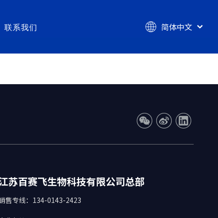
简体中文
联系我们
English
学耗材
技术服务
er® 超低吸附细胞培养耗材
涂层涂覆ODM服务
e® 低吸附吸液头
涂层定制研发服务
r® 高黏附细胞培养耗材
涂层检验检测服务（CMA&CNAS）
® 高结合力酶标板
带涂层器械注册服务
江苏百赛飞生物科技有限公司总部
销售专线：134-0143-2423