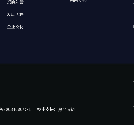
新闻动态
资质荣誉
发展历程
企业文化
备20034680号-1
技术支持：
黑马澜狮