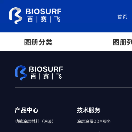
首页
功能涂层材料（涂液）
涂层
图册分类
图册
SurfLubri®亲水润滑涂层系列
涂层
Clotclear®肝素抗凝血涂层
涂层
SurfInert®磷酰胆碱抗凝血涂层
检验
Baclear®抗细菌黏附/润滑双效涂层
自动
Bashock® 抗菌涂层
SurfClean®抗结晶涂层
药物释放涂层
防雾涂层
疏水涂层
产品中心
技术服务
功能涂层材料（涂液）
涂层涂覆ODM服务