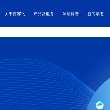
关于百赛飞
产品及服务
涂层科普
新闻动态
涂覆装备及检验仪器
医械组件
高端生命科
涂覆设备
SurfLiner®浸涂型PTFE内衬管
CelFloat
涂覆产线
泥鳅导丝
LiquiFre
检测仪器
混合/斑马导丝
CelFoste
化装备非标定制
金属导丝
CoatWell