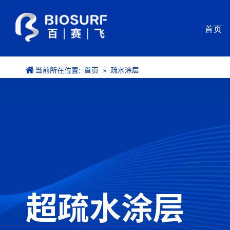
首页
功能涂层材料（涂液）
涂层
当前所在位置:
首页
»
疏水涂层
SurfLubri®亲水润滑涂层系列
涂层
Clotclear®肝素抗凝血涂层
涂层
SurfInert®磷酰胆碱抗凝血涂层
检验
Baclear®抗细菌黏附/润滑双效涂层
自动
Bashock® 抗菌涂层
SurfClean®抗结晶涂层
药物释放涂层
防雾涂层
疏水涂层
超疏水涂层