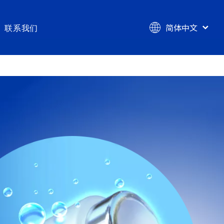
简体中文
联系我们
English
学耗材
技术服务
er® 超低吸附细胞培养耗材
涂层涂覆ODM服务
e® 低吸附吸液头
涂层定制研发服务
r® 高黏附细胞培养耗材
涂层检验检测服务（CMA&CNAS）
® 高结合力酶标板
带涂层器械注册服务